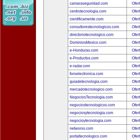
camaraseguridad.com
Ofer
centrotecnologia.com
Ofer
cientificamente.com
Ofer
consultorestecnologicos.com
Ofer
directoriotecnologico.com
Ofer
DominiosMexico.com
Ofer
e-Honduras.com
Ofer
e-Productos.com
Ofer
e-radar.com
Ofer
foroelectronica.com
Ofer
guiadetecnologia.com
Ofer
mercadotecnologico.com
Ofer
NegociosTecnologia.com
Ofer
negociostecnologicos.com
Ofer
negociosytecnologia.com
Ofer
negocioytecnologia.com
Ofer
networxs.com
Ofer
portaltecnologico.com
Ofer