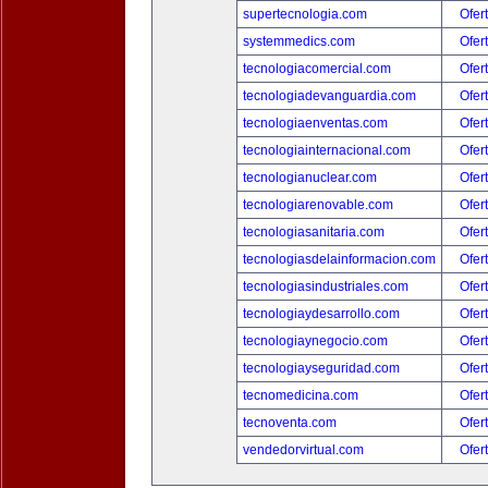
supertecnologia.com
Ofer
systemmedics.com
Ofer
tecnologiacomercial.com
Ofer
tecnologiadevanguardia.com
Ofer
tecnologiaenventas.com
Ofer
tecnologiainternacional.com
Ofer
tecnologianuclear.com
Ofer
tecnologiarenovable.com
Ofer
tecnologiasanitaria.com
Ofer
tecnologiasdelainformacion.com
Ofer
tecnologiasindustriales.com
Ofer
tecnologiaydesarrollo.com
Ofer
tecnologiaynegocio.com
Ofer
tecnologiayseguridad.com
Ofer
tecnomedicina.com
Ofer
tecnoventa.com
Ofer
vendedorvirtual.com
Ofer