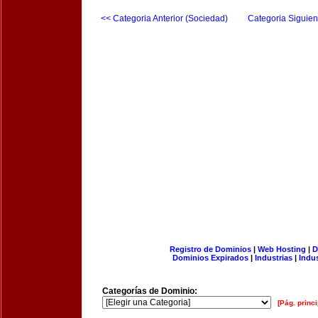
<< Categoria Anterior (Sociedad)
Categoria Siguien
Registro de Dominios
|
Web Hosting
|
D
Dominios Expirados
|
Industrias
|
Indu
Categorías de Dominio:
[Pág. princi