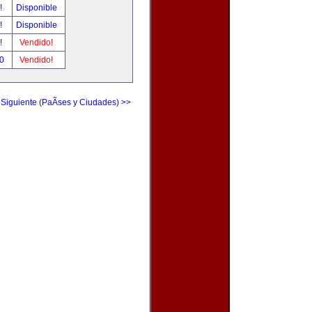
r!
Disponible
r!
Disponible
r!
Vendido!
00
Vendido!
 Siguiente (PaÃ­ses y Ciudades) >>