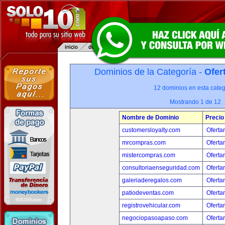
Dominios de la Categoría -
Ofer
12 dominios en esta categ
Mostrando 1 de 12
Nombre de Dominio
Precio
customersloyalty.com
Oferta
mrcompras.com
Oferta
mistercompras.com
Oferta
consultoriaenseguridad.com
Oferta
galeriaderegalos.com
Oferta
patiodeventas.com
Oferta
registrovehicular.com
Oferta
negociopasoapaso.com
Oferta