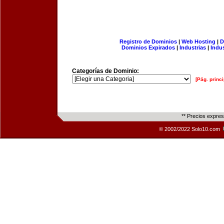
Registro de Dominios
|
Web Hosting
|
D
Dominios Expirados
|
Industrias
|
Indu
Categorías de Dominio:
[Pág. princi
** Precios expre
© 2002/2022 Solo10.com