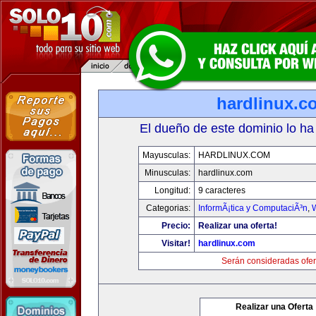
hardlinux.c
El dueño de este dominio lo ha
Mayusculas:
HARDLINUX.COM
Minusculas:
hardlinux.com
Longitud:
9 caracteres
Categorias:
InformÃ¡tica y ComputaciÃ³n
,
Precio:
Realizar una oferta!
Visitar!
hardlinux.com
Serán consideradas ofer
Realizar una Oferta