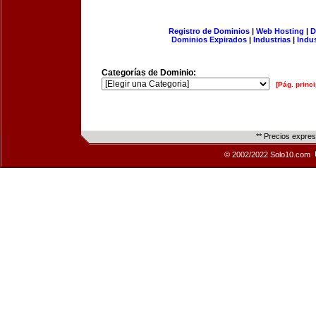
Registro de Dominios
|
Web Hosting
|
D
Dominios Expirados
|
Industrias
|
Indu
Categorías de Dominio:
[Pág. princi
** Precios expre
© 2002/2022 Solo10.com