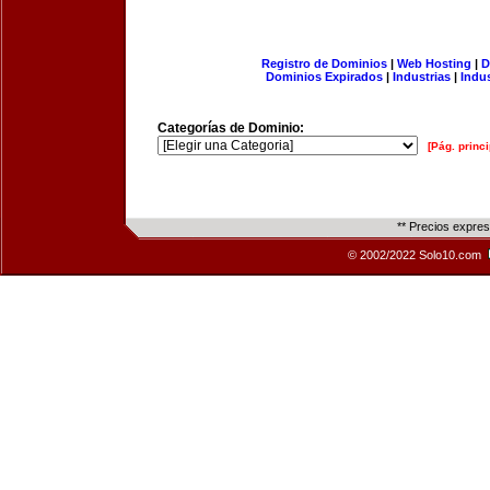
Registro de Dominios
|
Web Hosting
|
D
Dominios Expirados
|
Industrias
|
Indu
Categorías de Dominio:
[Pág. princi
** Precios expre
© 2002/2022 Solo10.com