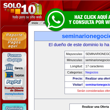
seminarionegoci
El dueño de este dominio lo ha
Mayusculas:
SEMINARIONEGO
Minusculas:
seminarionegocio
Longitud:
17 caracteres
Categorias:
Negocios
Precio:
Realizar una ofer
Visitar!
seminarionegoci
Serán consideradas ofer
Realizar una Oferta