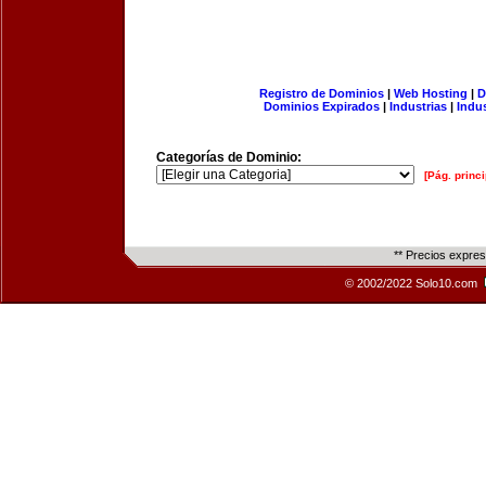
Registro de Dominios
|
Web Hosting
|
D
Dominios Expirados
|
Industrias
|
Indu
Categorías de Dominio:
[Pág. princi
** Precios expre
© 2002/2022 Solo10.com