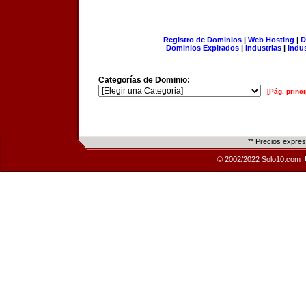
Registro de Dominios
|
Web Hosting
|
D
Dominios Expirados
|
Industrias
|
Indu
Categorías de Dominio:
[Pág. princi
** Precios expre
© 2002/2022 Solo10.com