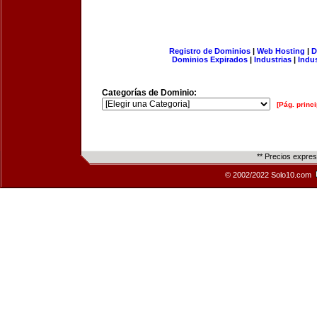
Registro de Dominios
|
Web Hosting
|
D
Dominios Expirados
|
Industrias
|
Indu
Categorías de Dominio:
[Pág. princi
** Precios expre
© 2002/2022 Solo10.com