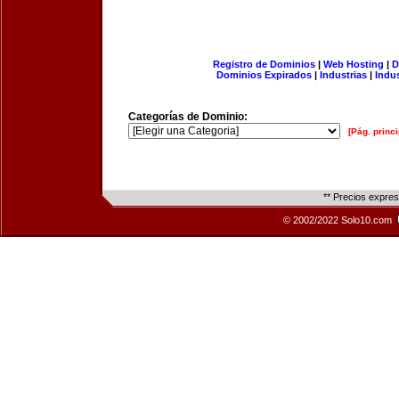
Registro de Dominios
|
Web Hosting
|
D
Dominios Expirados
|
Industrias
|
Indu
Categorías de Dominio:
[Pág. princi
** Precios expre
© 2002/2022 Solo10.com