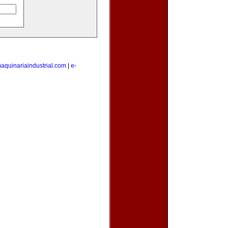
aquinariaindustrial.com
|
e-