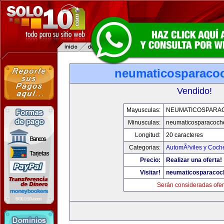
neumaticosparaco
Vendido!
Mayusculas:
NEUMATICOSPARA
Minusculas:
neumaticosparacoch
Longitud:
20 caracteres
Categorias:
AutomÃ³viles y Coch
Precio:
Realizar una oferta!
Visitar!
neumaticosparacoc
Serán consideradas ofer