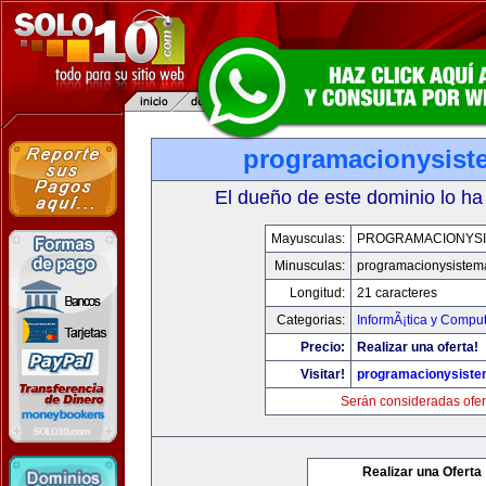
programacionysis
El dueño de este dominio lo ha
Mayusculas:
PROGRAMACIONYS
Minusculas:
programacionysistem
Longitud:
21 caracteres
Categorias:
InformÃ¡tica y Compu
Precio:
Realizar una oferta!
Visitar!
programacionysist
Serán consideradas ofer
Realizar una Oferta