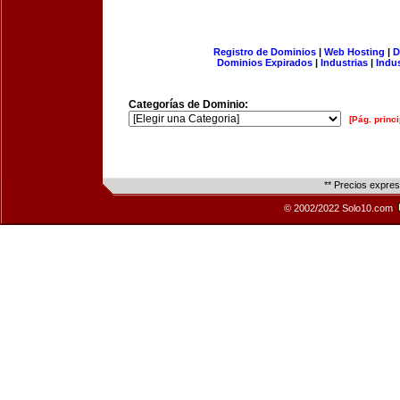
Registro de Dominios
|
Web Hosting
|
D
Dominios Expirados
|
Industrias
|
Indu
Categorías de Dominio:
[Pág. princi
** Precios expre
© 2002/2022 Solo10.com