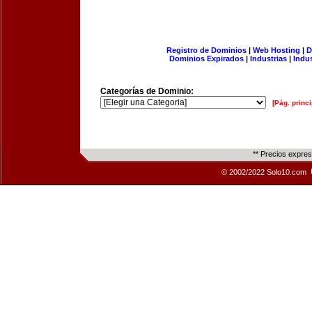
Registro de Dominios
|
Web Hosting
|
D
Dominios Expirados
|
Industrias
|
Indu
Categorías de Dominio:
[Pág. princi
** Precios expre
© 2002/2022 Solo10.com