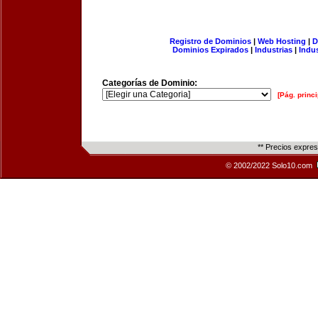
Registro de Dominios
|
Web Hosting
|
D
Dominios Expirados
|
Industrias
|
Indu
Categorías de Dominio:
[Pág. princi
** Precios expre
© 2002/2022 Solo10.com