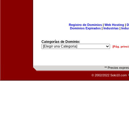
Registro de Dominios
|
Web Hosting
|
D
Dominios Expirados
|
Industrias
|
Indu
Categorías de Dominio:
[Pág. princi
** Precios expre
© 2002/2022 Solo10.com