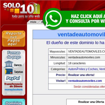
ventadeautomovi
El dueño de este dominio lo ha
Mayusculas:
VENTADEAUTOMOVILES.C
Minusculas:
ventadeautomoviles.com
Longitud:
18 caracteres
Categorias:
AutomÃ³viles y Coches
,
Vent
Precio:
Realizar una oferta!
Visitar!
ventadeautomoviles.com
Serán consideradas ofer
Realizar una Oferta