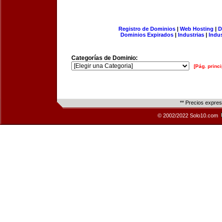
Registro de Dominios
|
Web Hosting
|
D
Dominios Expirados
|
Industrias
|
Indu
Categorías de Dominio:
[Pág. princi
** Precios expre
© 2002/2022 Solo10.com