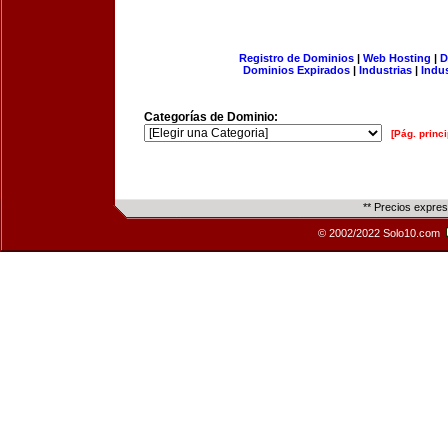
Registro de Dominios
|
Web Hosting
|
D
Dominios Expirados
|
Industrias
|
Indu
Categorías de Dominio:
[Pág. princi
** Precios expre
© 2002/2022 Solo10.com