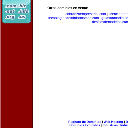
Otros dominios en venta:
cobranzaempresarial.com
|
licenciatura
tecnologiasdelainformacion.com
|
guiasanmartin.c
desfilesdemodelos.co
Registro de Dominios
|
Web Hosting
|
D
Dominios Expirados
|
Industrias
|
Indu