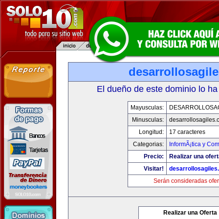
desarrollosagil
El dueño de este dominio lo ha
Mayusculas:
DESARROLLOSA
Minusculas:
desarrollosagiles
Longitud:
17 caracteres
Categorias:
InformÃ¡tica y Co
Precio:
Realizar una ofert
Visitar!
desarrollosagile
Serán consideradas ofer
Realizar una Oferta