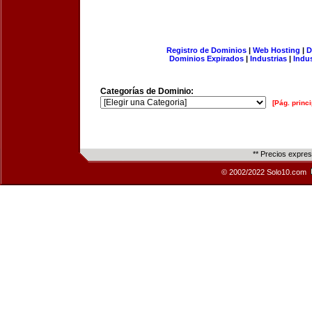
Registro de Dominios
|
Web Hosting
|
D
Dominios Expirados
|
Industrias
|
Indu
Categorías de Dominio:
[Pág. princi
** Precios expre
© 2002/2022 Solo10.com