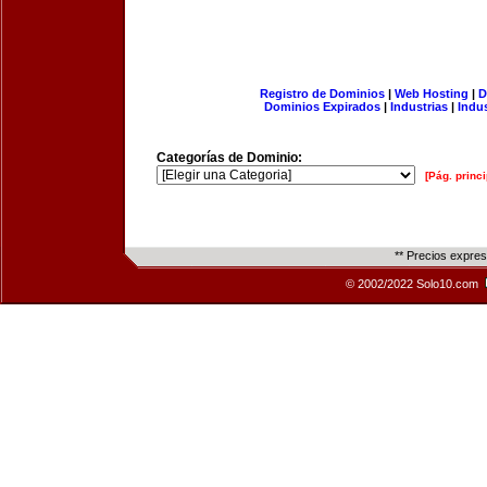
Registro de Dominios
|
Web Hosting
|
D
Dominios Expirados
|
Industrias
|
Indu
Categorías de Dominio:
[Pág. princi
** Precios expre
© 2002/2022 Solo10.com