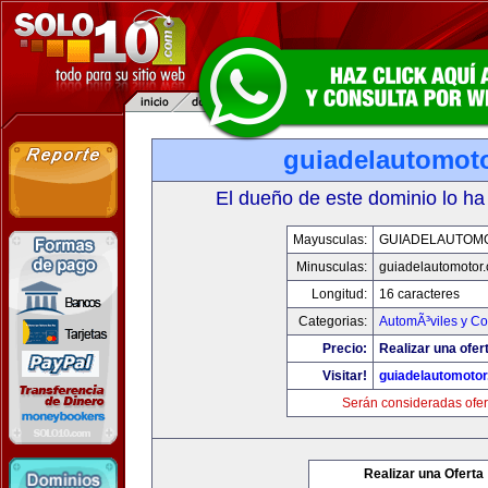
guiadelautomot
El dueño de este dominio lo ha
Mayusculas:
GUIADELAUTOM
Minusculas:
guiadelautomotor
Longitud:
16 caracteres
Categorias:
AutomÃ³viles y C
Precio:
Realizar una ofer
Visitar!
guiadelautomoto
Serán consideradas ofer
Realizar una Oferta