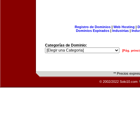
Registro de Dominios
|
Web Hosting
|
D
Dominios Expirados
|
Industrias
|
Indu
Categorías de Dominio:
[Pág. princi
** Precios expre
© 2002/2022 Solo10.com