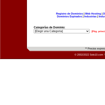
Registro de Dominios
|
Web Hosting
|
D
Dominios Expirados
|
Industrias
|
Indu
Categorías de Dominio:
[Pág. princi
** Precios expre
© 2002/2022 Solo10.com