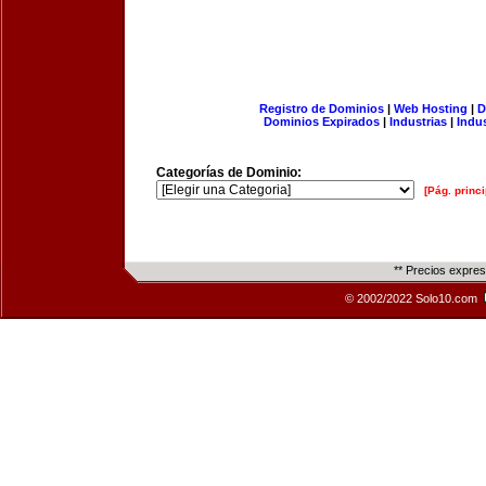
Registro de Dominios
|
Web Hosting
|
D
Dominios Expirados
|
Industrias
|
Indu
Categorías de Dominio:
[Pág. princi
** Precios expre
© 2002/2022 Solo10.com