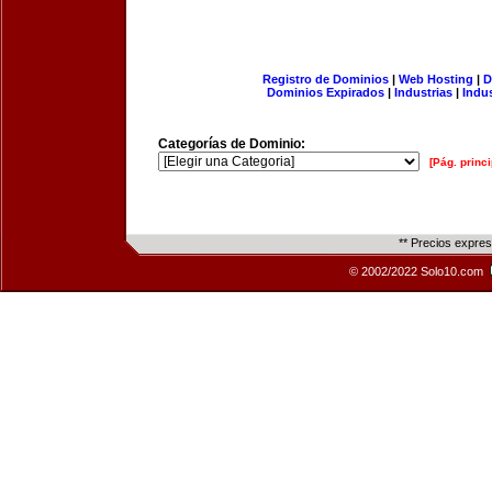
Registro de Dominios
|
Web Hosting
|
D
Dominios Expirados
|
Industrias
|
Indu
Categorías de Dominio:
[Pág. princi
** Precios expre
© 2002/2022 Solo10.com