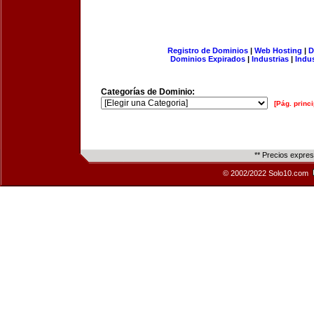
Registro de Dominios
|
Web Hosting
|
D
Dominios Expirados
|
Industrias
|
Indu
Categorías de Dominio:
[Pág. princi
** Precios expre
© 2002/2022 Solo10.com