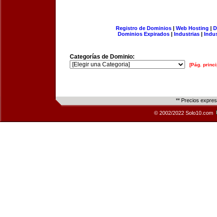
Registro de Dominios
|
Web Hosting
|
D
Dominios Expirados
|
Industrias
|
Indu
Categorías de Dominio:
[Pág. princi
** Precios expre
© 2002/2022 Solo10.com