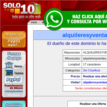
alquileresyvent
El dueño de este dominio lo ha
Mayusculas:
ALQUILERESYVE
Minusculas:
alquileresyventas
Longitud:
17 caracteres
Categorias:
Sin Clasificar
Precio:
Realizar una ofer
Visitar!
alquileresyventa
Serán consideradas ofer
Realizar una Oferta