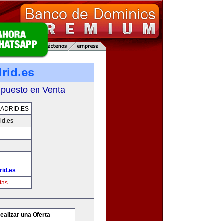
rid.es
 puesto en Venta
ADRID.ES
id.es
id.es
tas
ealizar una Oferta