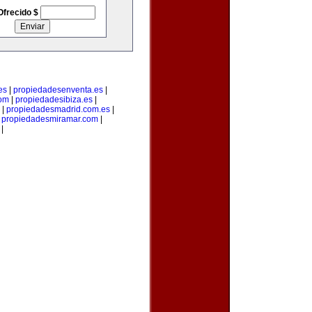
Ofrecido $
es
|
propiedadesenventa.es
|
com
|
propiedadesibiza.es
|
|
propiedadesmadrid.com.es
|
|
propiedadesmiramar.com
|
|