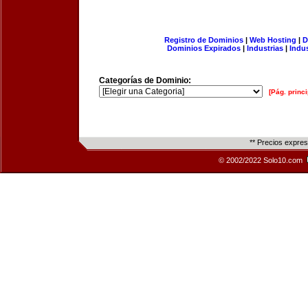
Registro de Dominios
|
Web Hosting
|
D
Dominios Expirados
|
Industrias
|
Indu
Categorías de Dominio:
[Pág. princi
** Precios expre
© 2002/2022 Solo10.com