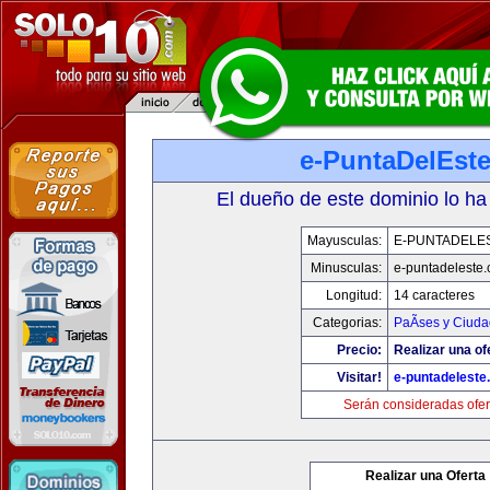
e-PuntaDelEst
El dueño de este dominio lo ha
Mayusculas:
E-PUNTADELE
Minusculas:
e-puntadeleste
Longitud:
14 caracteres
Categorias:
PaÃ­ses y Ciud
Precio:
Realizar una of
Visitar!
e-puntadeleste
Serán consideradas ofer
Realizar una Oferta