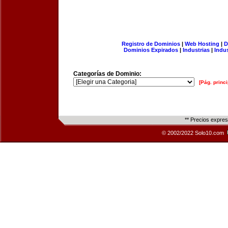
Registro de Dominios
|
Web Hosting
|
D
Dominios Expirados
|
Industrias
|
Indu
Categorías de Dominio:
[Pág. princi
** Precios expre
© 2002/2022 Solo10.com