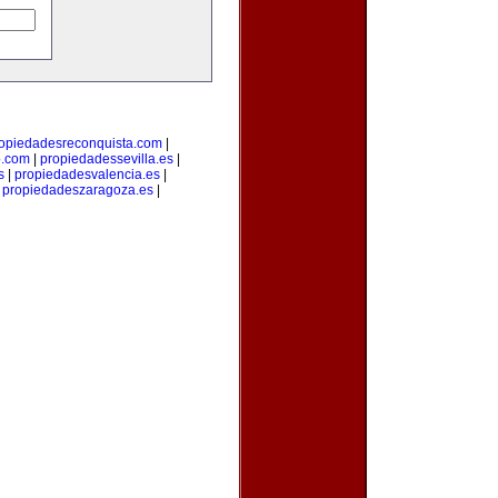
opiedadesreconquista.com
|
o.com
|
propiedadessevilla.es
|
s
|
propiedadesvalencia.es
|
|
propiedadeszaragoza.es
|