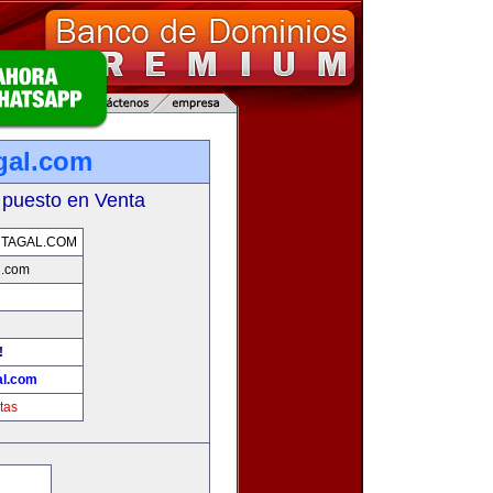
gal.com
 puesto en Venta
TAGAL.COM
l.com
!
al.com
tas