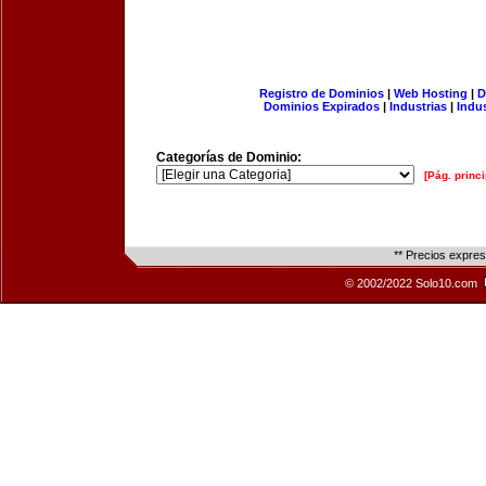
Registro de Dominios
|
Web Hosting
|
D
Dominios Expirados
|
Industrias
|
Indu
Categorías de Dominio:
[Pág. princi
** Precios expre
© 2002/2022 Solo10.com