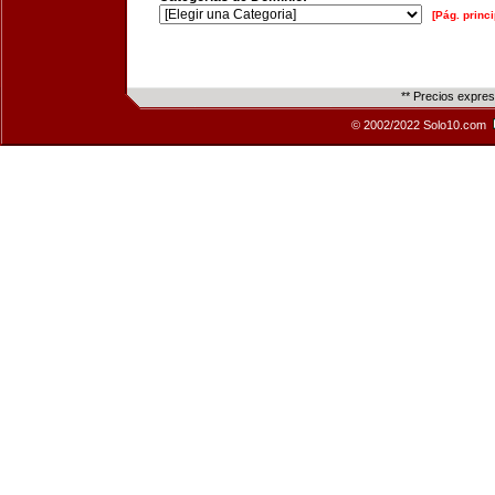
[Pág. princi
** Precios expre
© 2002/2022 Solo10.com