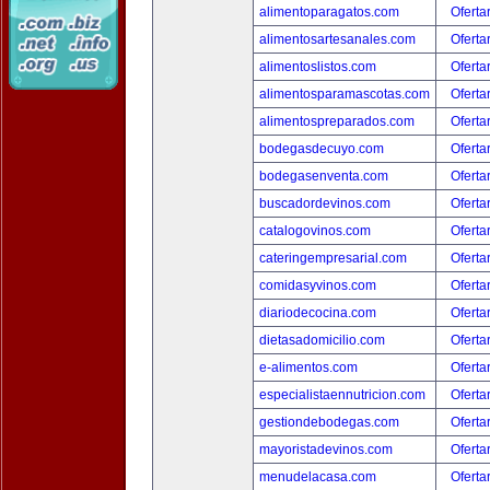
alimentoparagatos.com
Oferta
alimentosartesanales.com
Oferta
alimentoslistos.com
Oferta
alimentosparamascotas.com
Oferta
alimentospreparados.com
Oferta
bodegasdecuyo.com
Oferta
bodegasenventa.com
Oferta
buscadordevinos.com
Oferta
catalogovinos.com
Oferta
cateringempresarial.com
Oferta
comidasyvinos.com
Oferta
diariodecocina.com
Oferta
dietasadomicilio.com
Oferta
e-alimentos.com
Oferta
especialistaennutricion.com
Oferta
gestiondebodegas.com
Oferta
mayoristadevinos.com
Oferta
menudelacasa.com
Oferta