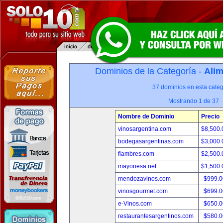
Dominios de la Categoría -
Alim
37 dominios en esta categ
Mostrando 1 de 37
Nombre de Dominio
Precio
vinosargentina.com
$8,500
bodegasargentinas.com
$3,000
fiambres.com
$2,500
mayonesa.net
$1,500
mendozavinos.com
$999.
vinosgourmet.com
$699.
e-Vinos.com
$650.
restaurantesargentinos.com
$580.